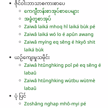
ဇိုင်ဝါးဘာသာစကားစာပေ
ကေဂျီတန်းစာအုပ်စာပေများ
အခွံတူစာအုပ်
Zaiwâ laiká mhoq hî laiká bùk pé
Zaiwâ laiká wó lo é apûn awang
Zaiwâ myíng eq sêng é hkyô shit
laiká bùk
ယဉ်ကျေးမှုသမိုင်း
Zaiwâ htûnghking poî pé eq sêng é
labaû
Zaiwâ htûnghking wùtbu wùtmè
labaû
ပုံ ပြင်
Zoshâng nghap mhô-myi pé