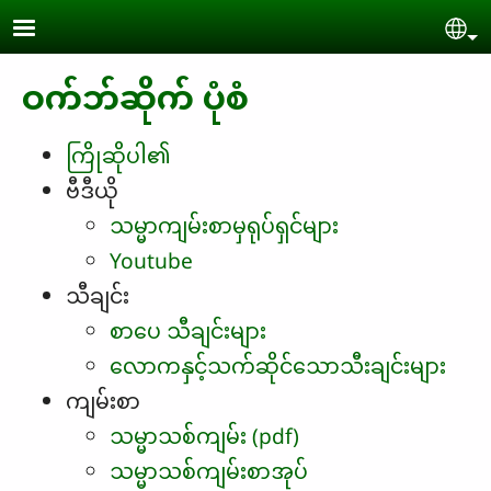
Skip to main content
Se
ဝက်ဘ်ဆိုက် ပုံစံ
ကြိုဆိုပါ၏
ဗီဒီယို
သမ္မာကျမ်းစာမှရုပ်ရှင်များ
Youtube
သီချင်း
စာပေ သီချင်းများ
လောကနှင့်သက်ဆိုင်သောသီးချင်းများ
ကျမ်းစာ
သမ္မာသစ်ကျမ်း (pdf)
သမ္မာသစ်ကျမ်းစာအုပ်