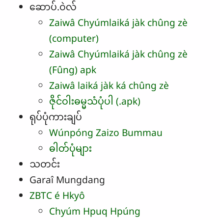
ဆောပ်.ဝဲလ်
Zaiwâ Chyúmlaiká jàk chûng zè
(computer)
Zaiwâ Chyúmlaiká jàk chûng zè
(Fûng) apk
Zaiwâ laiká jàk ká chûng zè
ဇိုင်ဝါးဓမ္မသံပုံပါ (.apk)
ရုပ်ပုံကားချပ်
Wúnpóng Zaizo Bummau
ဓါတ်ပုံများ
သတင်း
Garaî Mungdang
ZBTC é Hkyô
Chyúm Hpuq Hpúng