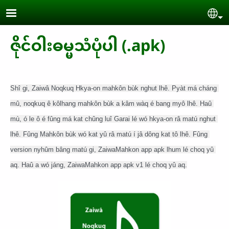
Skip to main content
Se
ဇိုင်ဝါးဓမ္မသံပုံပါ (.apk)
Shî gi, Zaiwâ Noqkuq Hkya-on mahkôn bùk nghut lhê. Pyàt má cháng 
mû, noqkuq ê kôlhang mahkôn bùk a kâm wàq é bang myô lhê. Haû 
mù, ó le ô é fûng má kat chûng luî Garai lé wó hkya-on râ matú nghut 
lhê. Fûng Mahkôn bùk wó kat yû râ matú í jâ dông kat tô lhê. Fûng 
version nyhûm bâng matú gi, ZaiwaMahkon app apk lhum lé choq yû 
aq. Haû a wó jáng, ZaiwaMahkon app apk v1 lé choq yû aq.