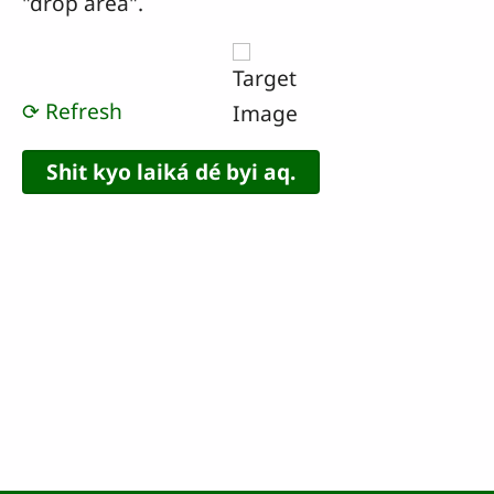
"drop area".
⟳ Refresh