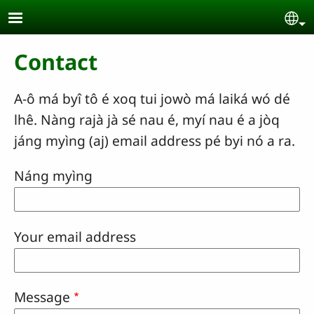
Skip to main content
Se
Contact
A-ô má byî tô é xoq tui jowò má laiká wó dé
lhê. Nàng rajà jà sé nau é, myí nau é a jòq
jáng myìng (aj) email address pé byi nó a ra.
Náng myìng
Your email address
Message