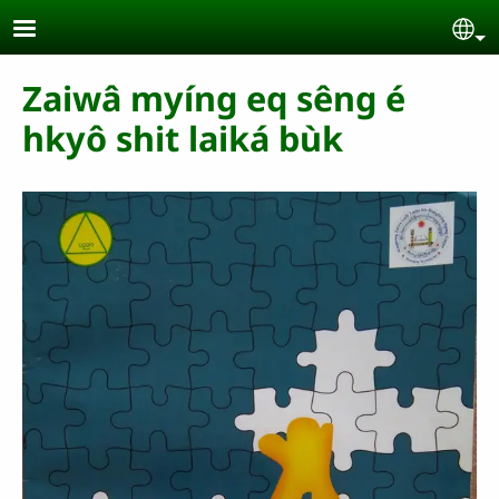
Skip to main content
Se
Zaiwâ myíng eq sêng é
hkyô shit laiká bùk