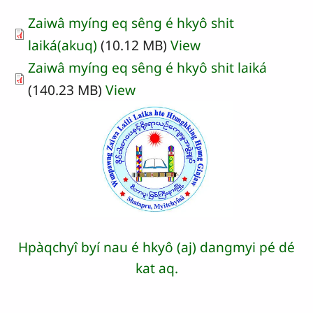
Zaiwâ myíng eq sêng é hkyô shit
laiká(akuq)
(10.12 MB)
View
Zaiwâ myíng eq sêng é hkyô shit laiká
(140.23 MB)
View
Hpàqchyî byí nau é hkyô (aj) dangmyi pé dé
kat aq.