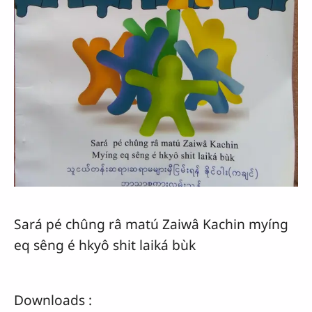
Sará pé chûng râ matú Zaiwâ Kachin myíng
eq sêng é hkyô shit laiká bùk
Downloads :